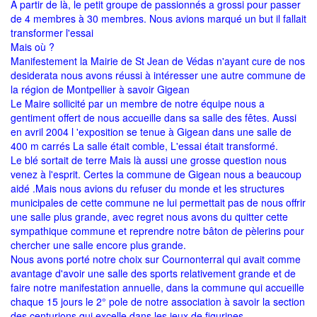
À partir de là, le petit groupe de passionnés a grossi pour passer
de 4 membres à 30 membres. Nous avions marqué un but il fallait
transformer l'essai
Mais où ?
Manifestement la Mairie de St Jean de Védas n'ayant cure de nos
desiderata nous avons réussi à intéresser une autre commune de
la région de Montpellier à savoir Gigean
Le Maire sollicité par un membre de notre équipe nous a
gentiment offert de nous accueille dans sa salle des fêtes. Aussi
en avril 2004 l 'exposition se tenue à Gigean dans une salle de
400 m carrés La salle était comble, L'essai était transformé.
Le blé sortait de terre Mais là aussi une grosse question nous
venez à l'esprit. Certes la commune de Gigean nous a beaucoup
aidé .Mais nous avions du refuser du monde et les structures
municipales de cette commune ne lui permettait pas de nous offrir
une salle plus grande, avec regret nous avons du quitter cette
sympathique commune et reprendre notre bâton de pèlerins pour
chercher une salle encore plus grande.
Nous avons porté notre choix sur Cournonterral qui avait comme
avantage d'avoir une salle des sports relativement grande et de
faire notre manifestation annuelle, dans la commune qui accueille
chaque 15 jours le 2° pole de notre association à savoir la section
des centurions qui excelle dans les jeux de figurines