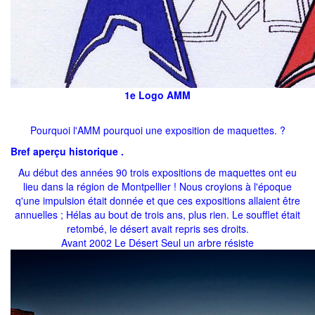
1e Logo AMM
Pourquoi l'AMM pourquoi une exposition de maquettes. ?
Bref aperçu historique .
Au début des années 90 trois expositions de maquettes ont eu
lieu dans la région de Montpellier ! Nous croyions à l'époque
q'une impulsion était donnée et que ces expositions allaient être
annuelles ; Hélas au bout de trois ans, plus rien. Le soufflet était
retombé, le désert avait repris ses droits.
Avant 2002 Le Désert Seul un arbre résiste