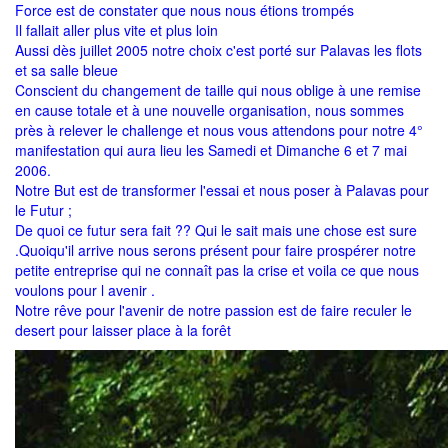
Force est de constater que nous nous étions trompés
Il fallait aller plus vite et plus loin
Aussi dès juillet 2005 notre choix c'est porté sur Palavas les flots
et sa salle bleue
Conscient du changement de taille qui nous oblige à une remise
en cause totale et à une nouvelle organisation, nous sommes
près à relever le challenge et nous vous attendons pour notre 4°
manifestation qui aura lieu les Samedi et Dimanche 6 et 7 mai
2006.
Notre But est de transformer l'essai et nous poser à Palavas pour
le Futur ;
De quoi ce futur sera fait ?? Qui le sait mais une chose est sure
.Quoiqu'il arrive nous serons présent pour faire prospérer notre
petite entreprise qui ne connaît pas la crise et voila ce que nous
voulons pour l avenir .
Notre rêve pour l'avenir de notre passion est de faire reculer le
desert pour laisser place à la forêt