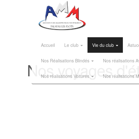
Accueil
Le club
Vie du club
Astuc
Nos Réalisations Blindés
Nos réalisations
Nos voyages d'é
Nos réalisations Voitures
Nos réalisations 