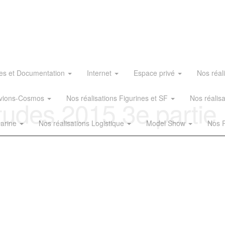
es et Documentation
Internet
Espace privé
Nos réal
 Avions-Cosmos
Nos réalisations Figurines et SF
Nos réalis
tudes 2015 3e partie
Marine
Nos réalisations Logistique
Model Show
Nos R