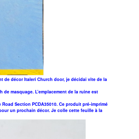
 de décor Italeri Church door, je décidai vite de la
ch de masquage. L’emplacement de la ruine est
ne Road Section PCDA35010. Ce produit pré-imprimé
our un prochain décor. Je colle cette feuille à la