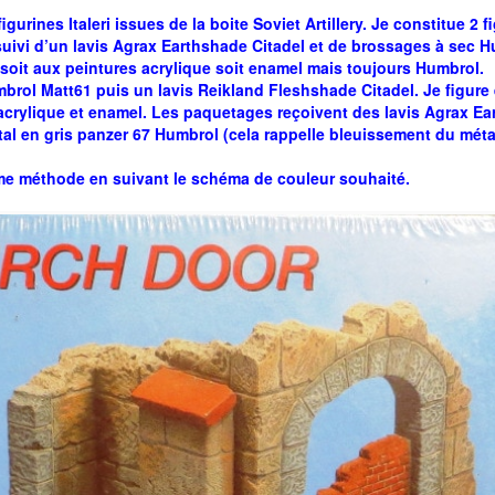
igurines Italeri issues de la boite Soviet Artillery. Je constitue 2 
ivi d’un lavis Agrax Earthshade Citadel et de brossages à sec Hu
 soit aux peintures acrylique soit enamel mais toujours Humbrol.
rol Matt61 puis un lavis Reikland Fleshshade Citadel. Je figure 
acrylique et enamel. Les paquetages reçoivent des lavis Agrax E
al en gris panzer 67 Humbrol (cela rappelle bleuissement du métal
me méthode en suivant le schéma de couleur souhaité.