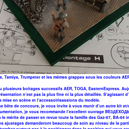
te, Tamiya, Trumpeter et les mêmes grappes sous les couleurs AE
nu plusieurs boitages successifs AER, TOGA, EasternExpress. Auj
ésentation n’est pas la plus fine ni la plus détaillée. S’agissant d
r la mise en scène et l’accessoirisassions du modèle.
ne bête de concours, je vous invite à vous munir d’un autre kit e
ocumentation, je vous recommande l’excellent ouvrage BE3ДEXOДbI
a le mérite de passer en revue toute la famille des Gaz-67, BA-64 i
, les ajustages demanderont beaucoup de soin au niveau de la part
erchez surtout pas à le positionner dans la position qui vous sembl