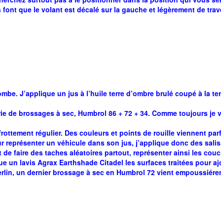
 font que le volant est décalé sur la gauche et légèrement de trav
mbe. J’applique un jus à l’huile terre d’ombre brulé coupé à la t
érie de brossages à sec, Humbrol 86 + 72 + 34. Comme toujours je 
ttement régulier. Des couleurs et points de rouille viennent parfa
ur représenter un véhicule dans son jus, j’applique donc des sal
t de faire des taches aléatoires partout, représenter ainsi les co
 un lavis Agrax Earthshade Citadel les surfaces traitées pour ajout
erlin, un dernier brossage à sec en Humbrol 72 vient empoussiérer 