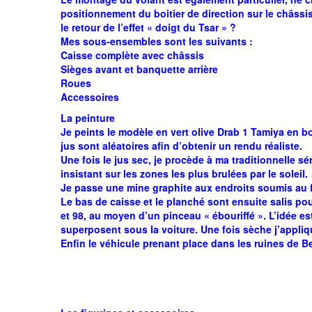
positionnement du boitier de direction sur le châssis
le retour de l’effet « doigt du Tsar » ?
Mes sous-ensembles sont les suivants :
Caisse complète avec châssis
Sièges avant et banquette arrière
Roues
Accessoires
La peinture
Je peints le modèle en vert olive Drab 1 Tamiya en bo
jus sont aléatoires afin d’obtenir un rendu réaliste.
Une fois le jus sec, je procède à ma traditionnelle s
insistant sur les zones les plus brulées par le soleil.
Je passe une mine graphite aux endroits soumis au fro
Le bas de caisse et le planché sont ensuite salis po
et 98, au moyen d’un pinceau « ébouriffé ». L’idée es
superposent sous la voiture. Une fois sèche j’applique
Enfin le véhicule prenant place dans les ruines de B