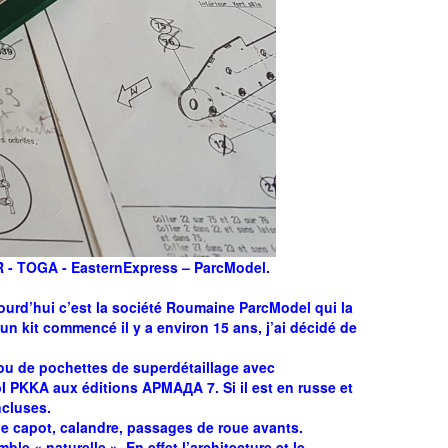
R - TOGA - EasternExpress – ParcModel.
ourd’hui c’est la société Roumaine ParcModel qui la
’un kit commencé il y a environ 15 ans, j’ai décidé de
t/ou de pochettes de superdétaillage avec
 PKKA aux éditions APMAДA 7. Si il est en russe et
ncluses.
ie capot, calandre, passages de roue avants.
e « naturelle ». En effet l’architecture et le