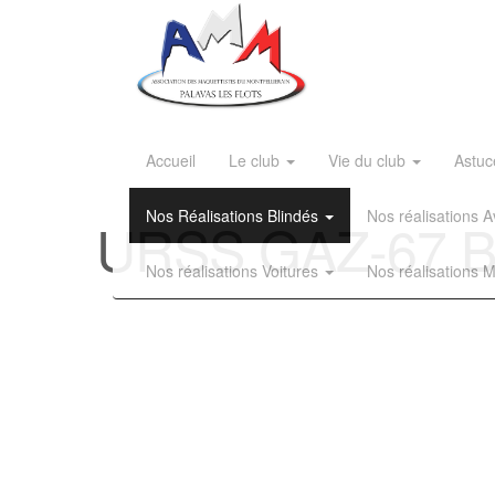
Accueil
Le club
Vie du club
Astuc
Nos Réalisations Blindés
Nos réalisations
URSS GAZ-67 Be
Nos réalisations Voitures
Nos réalisations 