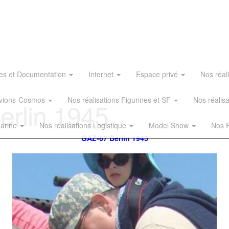
es et Documentation
Internet
Espace privé
Nos réal
 Avions-Cosmos
Nos réalisations Figurines et SF
Nos réalis
rlin 1945
Marine
Nos réalisations Logistique
Model Show
Nos R
GAZ-67 Berlin 1945