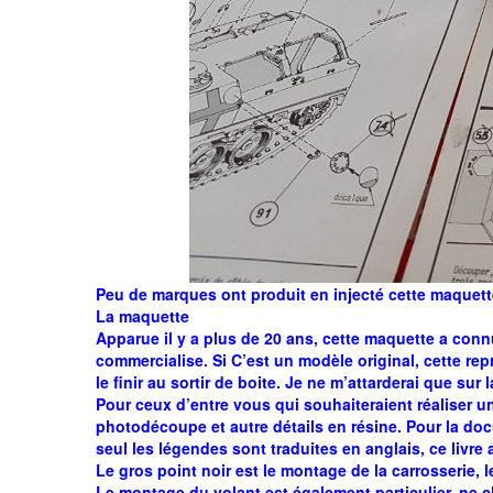
Peu de marques ont produit en injecté cette maquet
La maquette
Apparue il y a plus de 20 ans, cette maquette a con
commercialise. Si C’est un modèle original, cette repr
le finir au sortir de boite. Je ne m’attarderai que su
Pour ceux d’entre vous qui souhaiteraient réaliser u
photodécoupe et autre détails en résine. Pour la d
seul les légendes sont traduites en anglais, ce livre 
Le gros point noir est le montage de la carrosserie
Le montage du volant est également particulier, ne ch