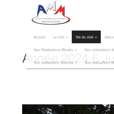
Accueil
Le club
Vie du club
Astuc
Nos Réalisations Blindés
Nos réalisations
Année 2024 6 Ju
Nos réalisations Voitures
Nos réalisations 