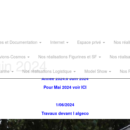
es et Documentation
Internet
Espace privé
Nos réal
 Avions-Cosmos
Nos réalisations Figurines et SF
Nos réalis
in 2024
Marine
Nos réalisations Logistique
Model Show
Nos R
Année 2024.6 Juin 2024
Pour Mai 2024 voir ICI
1/06/2024
Travaux devant l algeco