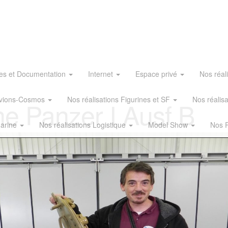
es et Documentation
Internet
Espace privé
Nos réal
 Avions-Cosmos
Nos réalisations Figurines et SF
Nos réalis
e Panzer I Ausf B
Marine
Nos réalisations Logistique
Model Show
Nos R