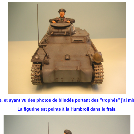
e, et ayant vu des photos de blindés portant des "trophés" j'ai m
La figurine est peinte à la Humbroll dans le frais.