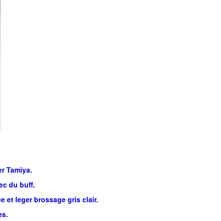
er Tamiya.
ec du buff.
 et leger brossage gris clair.
es.