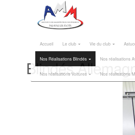
Accueil
Le club
Vie du club
Astuc
Nos Réalisations Blindés
Nos réalisations
Blindés Allemagn
Nos réalisations Voitures
Nos réalisations 