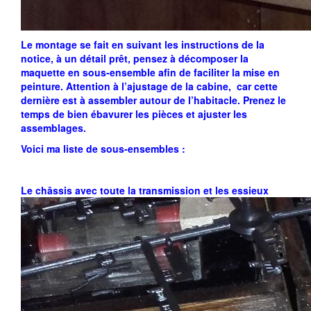
Le montage se fait en suivant les instructions de la
notice, à un détail prêt, pensez à décomposer la
maquette en sous-ensemble afin de faciliter la mise en
peinture. Attention à l’ajustage de la cabine, car cette
dernière est à assembler autour de l’habitacle. Prenez le
temps de bien ébavurer les pièces et ajuster les
assemblages.
Voici ma liste de sous-ensembles :
Le châssis avec toute la transmission et les essieux