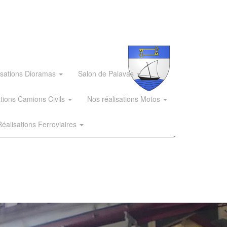
isations Dioramas
Salon de Palavas
ations Camions Civils
Nos réalisations Motos
éalisations Ferroviaires