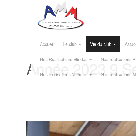
Accueil
Le club
Vie du club
Astuc
Nos Réalisations Blindés
Nos réalisations
Année 2023 9 S
Nos réalisations Voitures
Nos réalisations 