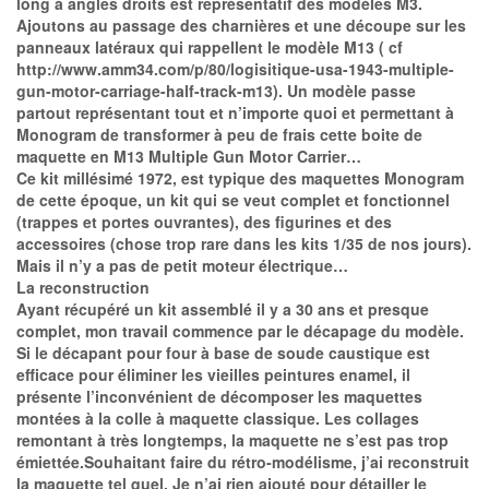
long à angles droits est représentatif des modèles M3.
Ajoutons au passage des charnières et une découpe sur les
panneaux latéraux qui rappellent le modèle M13 ( cf
http://www.amm34.com/p/80/logisitique-usa-1943-multiple-
gun-motor-carriage-half-track-m13). Un modèle passe
partout représentant tout et n’importe quoi et permettant à
Monogram de transformer à peu de frais cette boite de
maquette en M13 Multiple Gun Motor Carrier…
Ce kit millésimé 1972, est typique des maquettes Monogram
de cette époque, un kit qui se veut complet et fonctionnel
(trappes et portes ouvrantes), des figurines et des
accessoires (chose trop rare dans les kits 1/35 de nos jours).
Mais il n’y a pas de petit moteur électrique…
La reconstruction
Ayant récupéré un kit assemblé il y a 30 ans et presque
complet, mon travail commence par le décapage du modèle.
Si le décapant pour four à base de soude caustique est
efficace pour éliminer les vieilles peintures enamel, il
présente l’inconvénient de décomposer les maquettes
montées à la colle à maquette classique. Les collages
remontant à très longtemps, la maquette ne s’est pas trop
émiettée.Souhaitant faire du rétro-modélisme, j’ai reconstruit
la maquette tel quel. Je n’ai rien ajouté pour détailler le