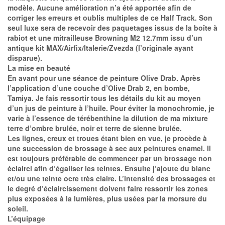
modèle. Aucune amélioration n’a été apportée afin de
corriger les erreurs et oublis multiples de ce Half Track. Son
seul luxe sera de recevoir des paquetages issus de la boîte à
rabiot et une mitrailleuse Browning M2 12.7mm issu d’un
antique kit MAX/Airfix/Italerie/Zvezda (l’originale ayant
disparue).
La mise en beauté
En avant pour une séance de peinture Olive Drab. Après
l’application d’une couche d’Olive Drab 2, en bombe,
Tamiya. Je fais ressortir tous les détails du kit au moyen
d’un jus de peinture à l’huile. Pour éviter la monochromie, je
varie à l’essence de térébenthine la dilution de ma mixture
terre d’ombre brulée, noir et terre de sienne brulée.
Les lignes, creux et troues étant bien en vue, je procède à
une succession de brossage à sec aux peintures enamel. Il
est toujours préférable de commencer par un brossage non
éclairci afin d’égaliser les teintes. Ensuite j’ajoute du blanc
et/ou une teinte ocre très claire. L’intensité des brossages et
le degré d’éclaircissement doivent faire ressortir les zones
plus exposées à la lumières, plus usées par la morsure du
soleil.
L’équipage