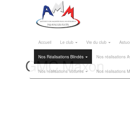
Accueil
Le club
Vie du club
Astuc
Nos Réalisations Blindés
Nos réalisations
GMC Maxon
Nos réalisations Voitures
Nos réalisations 