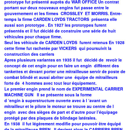
prototype fut présenté auprès du WAR OFFICE Un contrat
portant sur deux nouveaux engins fut passe entre le
gouvernement et les firmes CROSSLEY ET MORRIS. Entre-
temps la firme CARDEN LOYDS TRACTORS présenta elle
aussi son prototype . En 1927 les prototypes furent
présentés et il fut décidé de construire une série de huit
véhicules pour chaque firme.
Seul les véhicule de CARDEN LOYDS furent retenus En 1928
cette firme fut rachetée par VICKERS qui poursuivit la
construction des carriers
Apres plusieurs variantes en 1935 il fut décidé de revoir le
concept de cet engin pour en faire un engin diffèrent des
tankettes et devant porter une mitrailleuse servir de poste de
combat blindé et aussi abriter une équipe de mitrailleurs
forte de 4 hommes avec tout leur équipement.
Le premier engin prend le nom de EXPERIMENTAL CARRIER
MACHINE GUN Il se présente sous la forme
d ‘engin à superstructure ouverte avec à l ‘avant un
mitrailleur et le pilote le moteur se trouve au centre de l
engin avec des sièges de part et d’autre pour l’équipage
protégé par des plaques de blindage latérales.
En 1938 il fut légèrement modifie pour pouvoir être équipé
de la mitrailleuse BREN Il devient alors le CARRIERS BREN