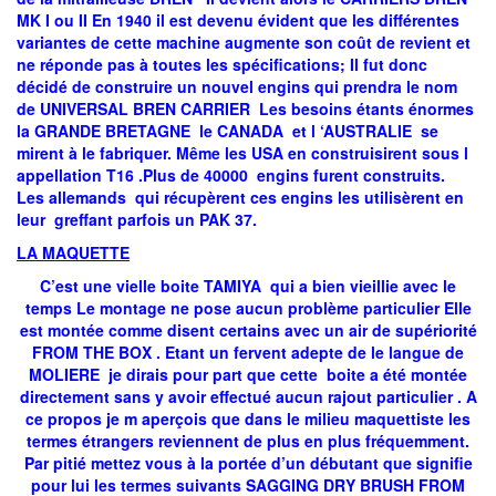
MK I ou II En 1940 il est devenu évident que les différentes
variantes de cette machine augmente son coût de revient et
ne réponde pas à toutes les spécifications; Il fut donc
décidé de construire un nouvel engins qui prendra le nom
de UNIVERSAL BREN CARRIER Les besoins étants énormes
la GRANDE BRETAGNE le CANADA et l ‘AUSTRALIE se
mirent à le fabriquer. Même les USA en construisirent sous l
appellation T16 .Plus de 40000 engins furent construits.
Les allemands qui récupèrent ces engins les utilisèrent en
leur greffant parfois un PAK 37.
LA MAQUETTE
C’est une vielle boite TAMIYA qui a bien vieillie avec le
temps Le montage ne pose aucun problème particulier Elle
est montée comme disent certains avec un air de supériorité
FROM THE BOX . Etant un fervent adepte de le langue de
MOLIERE je dirais pour part que cette boite a été montée
directement sans y avoir effectué aucun rajout particulier . A
ce propos je m aperçois que dans le milieu maquettiste les
termes étrangers reviennent de plus en plus fréquemment.
Par pitié mettez vous à la portée d’un débutant que signifie
pour lui les termes suivants SAGGING DRY BRUSH FROM