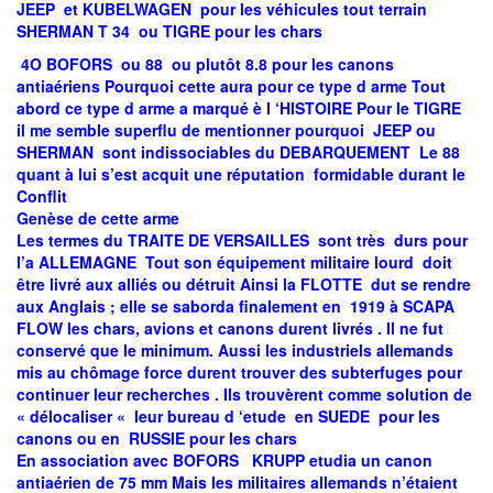
JEEP et KUBELWAGEN pour les véhicules tout terrain
SHERMAN T 34 ou TIGRE pour les chars
4O BOFORS ou 88 ou plutôt 8.8 pour les canons
antiaériens Pourquoi cette aura pour ce type d arme Tout
abord ce type d arme a marqué è l ‘HISTOIRE Pour le TIGRE
il me semble superflu de mentionner pourquoi JEEP ou
SHERMAN sont indissociables du DEBARQUEMENT Le 88
quant à lui s’est acquit une réputation formidable durant le
Conflit
Genèse de cette arme
Les termes du TRAITE DE VERSAILLES sont très durs pour
l’a ALLEMAGNE Tout son équipement militaire lourd doit
être livré aux alliés ou détruit Ainsi la FLOTTE dut se rendre
aux Anglais ; elle se saborda finalement en 1919 à SCAPA
FLOW les chars, avions et canons durent livrés . Il ne fut
conservé que le minimum. Aussi les industriels allemands
mis au chômage force durent trouver des subterfuges pour
continuer leur recherches . Ils trouvèrent comme solution de
« délocaliser « leur bureau d ‘etude en SUEDE pour les
canons ou en RUSSIE pour les chars
En association avec BOFORS KRUPP etudia un canon
antiaérien de 75 mm Mais les militaires allemands n’étaient