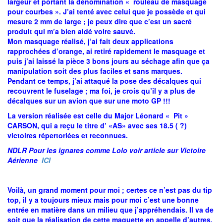
largeur et portant la dénomination « rouleau de masquage
pour courbes ». J’ai tenté avec celui que je possède et qui
mesure 2 mm de large ; je peux dire que c’est un sacré
produit qui m’a bien aidé voire sauvé.
Mon masquage réalisé, j’ai fait deux applications
rapprochées d’orange, ai retiré rapidement le masquage et
puis j’ai laissé la pièce 3 bons jours au séchage afin que ça
manipulation soit des plus faciles et sans marques.
Pendant ce temps, j’ai attaqué la pose des décalques qui
recouvrent le fuselage ; ma foi, je crois qu’il y a plus de
décalques sur un avion que sur une moto GP !!!
La version réalisée est celle du Major Léonard « Pit »
CARSON, qui a reçu le titre d’ «AS» avec ses 18.5 ( ?)
victoires répertoriées et reconnues.
NDLR Pour les ignares comme Lolo voir article sur Victoire
Aérienne
ICI
Voilà, un grand moment pour moi ; certes ce n’est pas du tip
top, il y a toujours mieux mais pour moi c’est une bonne
entrée en matière dans un milieu que j’appréhendais. Il va de
soit que la réalisation de cette maquette en appelle d’autres.