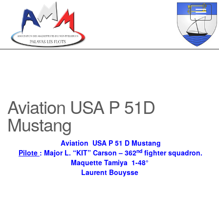
Toggl
navig
Aviation USA P 51D
Mustang
Aviation USA P 51 D Mustang
nd
Pilote
: Major L. “KIT” Carson – 362
fighter squadron.
Maquette Tamiya 1-48°
Laurent Bouysse