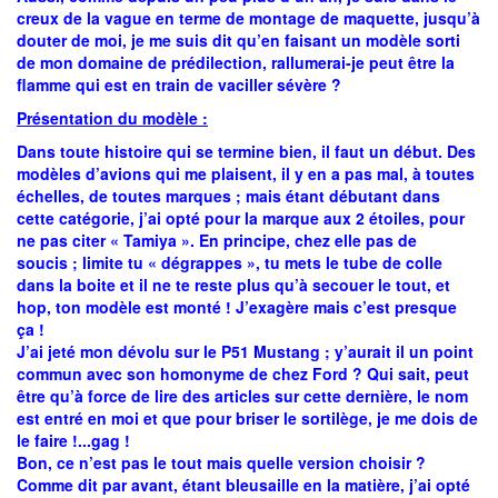
creux de la vague en terme de montage de maquette, jusqu’à
douter de moi, je me suis dit qu’en faisant un modèle sorti
de mon domaine de prédilection, rallumerai-je peut être la
flamme qui est en train de vaciller sévère ?
Présentation du modèle :
Dans toute histoire qui se termine bien, il faut un début. Des
modèles d’avions qui me plaisent, il y en a pas mal, à toutes
échelles, de toutes marques ; mais étant débutant dans
cette catégorie, j’ai opté pour la marque aux 2 étoiles, pour
ne pas citer « Tamiya ». En principe, chez elle pas de
soucis ; limite tu « dégrappes », tu mets le tube de colle
dans la boite et il ne te reste plus qu’à secouer le tout, et
hop, ton modèle est monté ! J’exagère mais c’est presque
ça !
J’ai jeté mon dévolu sur le P51 Mustang ; y’aurait il un point
commun avec son homonyme de chez Ford ? Qui sait, peut
être qu’à force de lire des articles sur cette dernière, le nom
est entré en moi et que pour briser le sortilège, je me dois de
le faire !...gag !
Bon, ce n’est pas le tout mais quelle version choisir ?
Comme dit par avant, étant bleusaille en la matière, j’ai opté