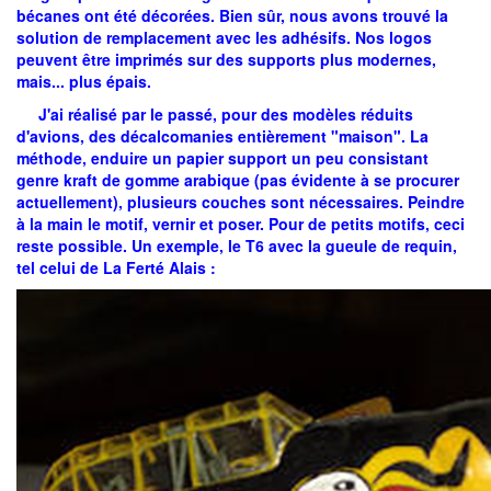
bécanes ont été décorées. Bien sûr, nous avons trouvé la
solution de remplacement avec les adhésifs. Nos logos
peuvent être imprimés sur des supports plus modernes,
mais... plus épais.
J'ai réalisé par le passé, pour des modèles réduits
d'avions, des décalcomanies entièrement "maison". La
méthode, enduire un papier support un peu consistant
genre kraft de gomme arabique (pas évidente à se procurer
actuellement), plusieurs couches sont nécessaires. Peindre
à la main le motif, vernir et poser. Pour de petits motifs, ceci
reste possible. Un exemple, le T6 avec la gueule de requin,
tel celui de La Ferté Alais :