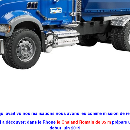
ui avait vu nos réalisations nous avons eu comme mission de re
ui a découvert dans le Rhone
le Chaland Romain de 35 m
prépare u
debut juin 2019