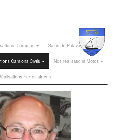
isations Dioramas
Salon de Palavas
ations Camions Civils
Nos réalisations Motos
éalisations Ferroviaires