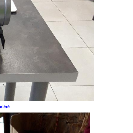
aléré