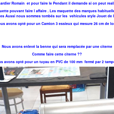
Pinardier Romain et pour faire le Pendant il demande si on peut real
tte pouvant faire l affaire . Les maquette des marques habituel
tites Aussi nous sommes tombés sur les vehicules style Jouet de 
us avons opté pour un Camion 3 essieux qui mesure 26 cm de l
Nous avons enlevé la benne qui sera remplacée par une citerne
Comme faire cette citerne ??
s avons opté pour un tuyau en PVC de 100 mm fermé par 2 tam