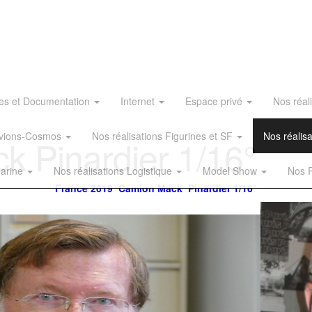
es et Documentation
Internet
Espace privé
Nos réal
 Avions-Cosmos
Nos réalisations Figurines et SF
Nos réalis
k Pinardier 1/16°
Marine
Nos réalisations Logistique
Model Show
Nos R
France 2019 Camion Mack Pinardier 1/16°