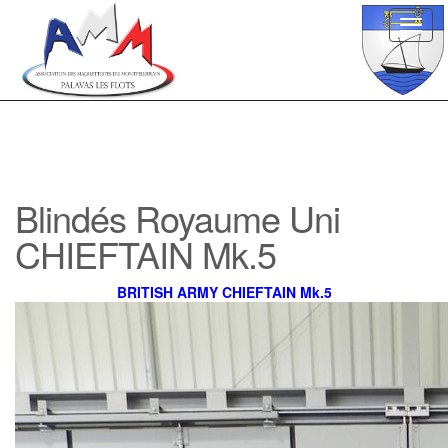
Toggl
navig
Blindés Royaume Uni
CHIEFTAIN Mk.5
BRITISH ARMY CHIEFTAIN Mk.5