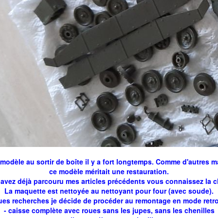
modèle au sortir de boîte il y a fort longtemps. Comme d'autres ma
ce modèle méritait une restauration.
 avez déjà parcouru mes articles précédents vous connaissez la 
La maquette est nettoyée au nettoyant pour four (avec soude).
ues recherches je décide de procéder au remontage en mode retro
- caisse complète avec roues sans les jupes, sans les chenilles