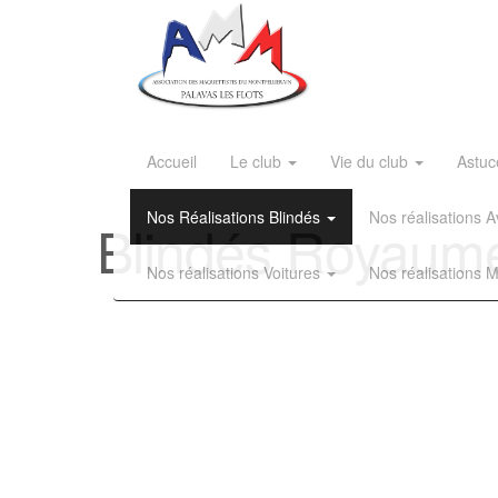
Accueil
Le club
Vie du club
Astuc
Nos Réalisations Blindés
Nos réalisations
Blindés Royaume
Nos réalisations Voitures
Nos réalisations 