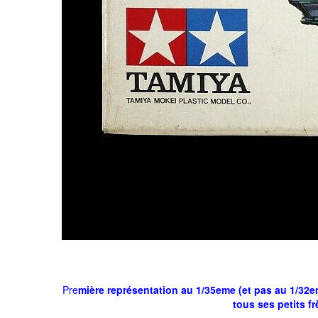
Pre
mière représentation au 1/35eme (et pas au 1/32e
tous ses petits f