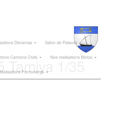
isations Dioramas
Salon de Palavas
ations Camions Civils
Nos réalisations Motos
5 Tamiya 1/35
éalisations Ferroviaires