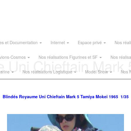
es et Documentation
Internet
Espace privé
Nos réal
 Avions-Cosmos
Nos réalisations Figurines et SF
Nos réalis
 Uni Chieftain Mark 
Marine
Nos réalisations Logistique
Model Show
Nos R
Blindés Royaume Uni Chieftain Mark 5 Tamiya Mokei 1965 1/35