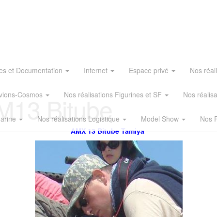
es et Documentation
Internet
Espace privé
Nos réal
 Avions-Cosmos
Nos réalisations Figurines et SF
Nos réalis
AM13 Bitube
Marine
Nos réalisations Logistique
Model Show
Nos R
AMX 13 Bitube Tamiya