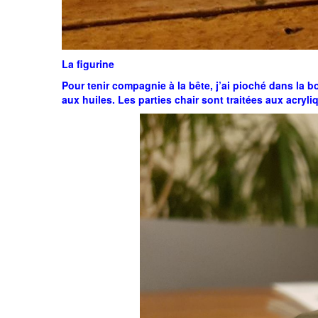
La figurine
Pour tenir compagnie à la bête, j’ai pioché dans la bo
aux huiles. Les parties chair sont traitées aux acryli