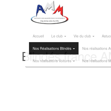
Accueil
Le club
Vie du club
Astuc
Nos Réalisations Blindés
Nos réalisations
Blindés france 
Nos réalisations Voitures
Nos réalisations 