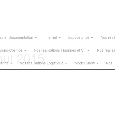
es et Documentation
Internet
Espace privé
Nos réal
 Avions-Cosmos
Nos réalisations Figurines et SF
Nos réalis
out 2015
Marine
Nos réalisations Logistique
Model Show
Nos R