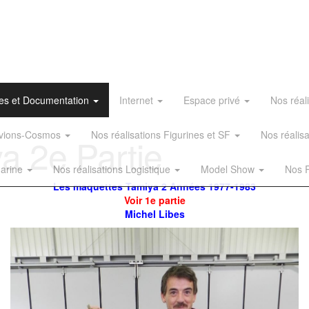
es et Documentation
Internet
Espace privé
Nos réal
 Avions-Cosmos
Nos réalisations Figurines et SF
Nos réalis
a 2e Partie
Marine
Nos réalisations Logistique
Model Show
Nos R
Les maquettes Tamiya 2 Années 1977-1983
Voir 1e partie
Michel Libes