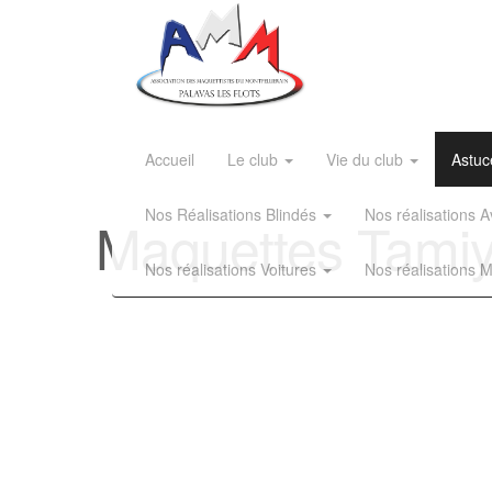
Accueil
Le club
Vie du club
Astuc
Nos Réalisations Blindés
Nos réalisations
Maquettes Tamiy
Nos réalisations Voitures
Nos réalisations 