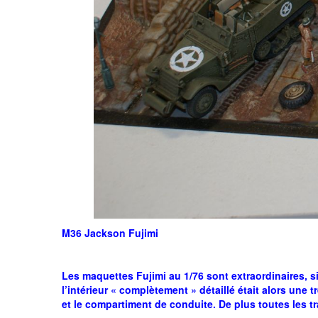
M36 Jackson Fujimi
Les maquettes Fujimi au 1/76 sont extraordinaires, si
l’intérieur « complètement » détaillé était alors une
et le compartiment de conduite. De plus toutes les t