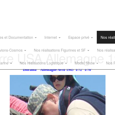
es et Documentation
Internet
Espace privé
Nos réal
 Avions-Cosmos
Nos réalisations Figurines et SF
Nos réalis
rre USA Allemagne 
Marine
Nos réalisations Logistique
Model Show
Nos R
Diorama Allemagne Avril 1945 1/72° 1/76°