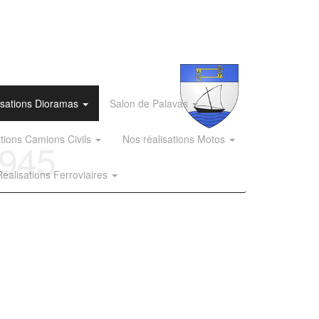
isations Dioramas
Salon de Palavas
ations Camions Civils
Nos réalisations Motos
1945
éalisations Ferroviaires