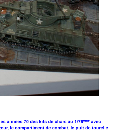
ème
 les années 70 des kits de chars au 1/76
avec
teur, le compartiment de combat, le puit de tourelle