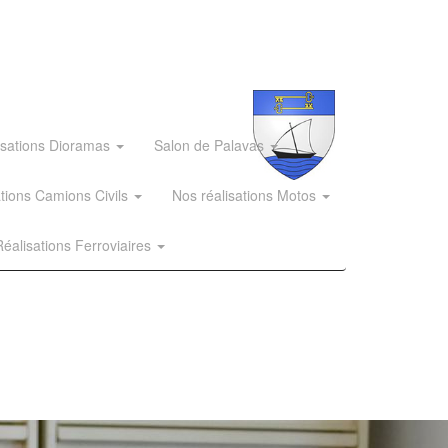
isations Dioramas
Salon de Palavas
ations Camions Civils
Nos réalisations Motos
éalisations Ferroviaires