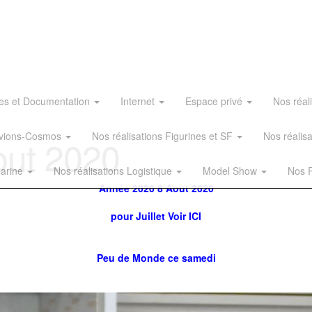
es et Documentation
Internet
Espace privé
Nos réal
 Avions-Cosmos
Nos réalisations Figurines et SF
Nos réalis
out 2020
Marine
Nos réalisations Logistique
Model Show
Nos R
Année 2020 8 Aout 2020
pour
Juillet Voir ICI
Peu de Monde ce samedi