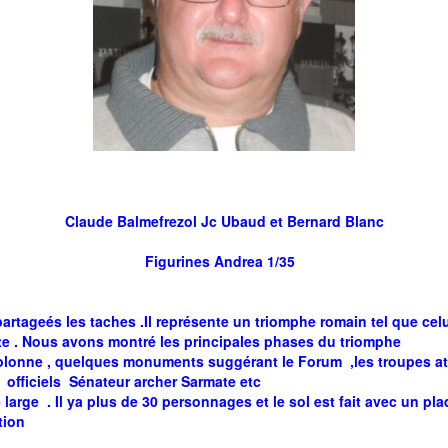
Claude Balmefrezol Jc Ubaud et Bernard Blanc
Figurines Andrea 1/35
artageés les taches .Il représente un triomphe romain tel que celu
uette . Nous avons montré les principales phases du triomphe
colonne , quelques monuments suggérant le Forum ,les troupes att
t officiels Sénateur archer Sarmate etc
large . Il ya plus de 30 personnages et le sol est fait avec un 
ation