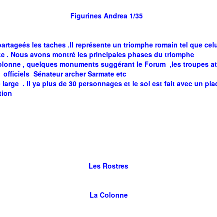
Figurines Andrea 1/35
artageés les taches .Il représente un triomphe romain tel que celu
uette . Nous avons montré les principales phases du triomphe
colonne , quelques monuments suggérant le Forum ,les troupes att
t officiels Sénateur archer Sarmate etc
large . Il ya plus de 30 personnages et le sol est fait avec un 
ation
Les Rostres
La Colonne