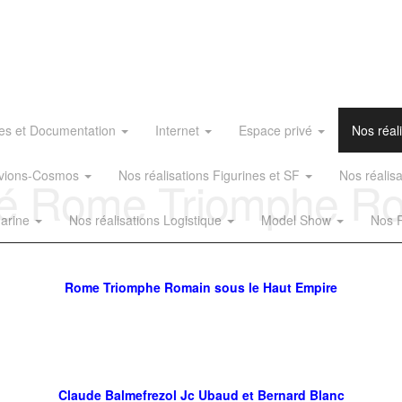
es et Documentation
Internet
Espace privé
Nos réal
 Avions-Cosmos
Nos réalisations Figurines et SF
Nos réalis
té Rome Triomphe Ro
Marine
Nos réalisations Logistique
Model Show
Nos R
Rome Triomphe Romain sous le Haut Empire
Claude Balmefrezol Jc Ubaud et Bernard Blanc