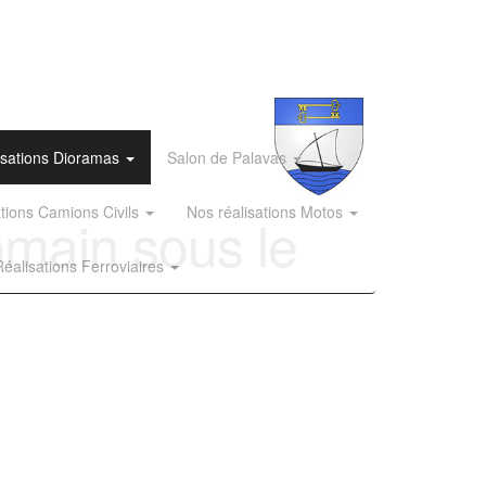
isations Dioramas
Salon de Palavas
ations Camions Civils
Nos réalisations Motos
main sous le
éalisations Ferroviaires