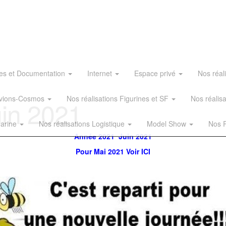
es et Documentation
Internet
Espace privé
Nos réal
 Avions-Cosmos
Nos réalisations Figurines et SF
Nos réalis
in 2021
Marine
Nos réalisations Logistique
Model Show
Nos R
Année 2021 Juin 2021
Pour Mai 2021 Voir ICI