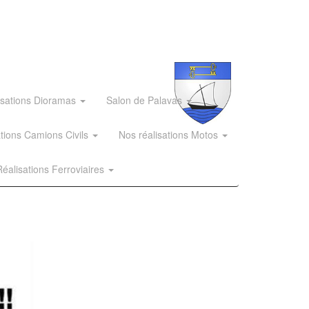
isations Dioramas
Salon de Palavas
ations Camions Civils
Nos réalisations Motos
éalisations Ferroviaires