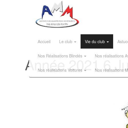
Accueil
Le club
Vie du club
Astuc
Nos Réalisations Blindés
Nos réalisations
Année 2021 6 Ju
Nos réalisations Voitures
Nos réalisations 